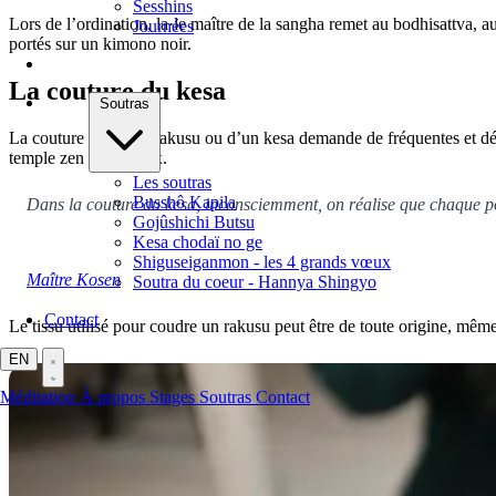
Sesshins
Lors de l’ordination, la·le maître de la sangha remet au bodhisattva, 
Journées
portés sur un kimono noir.
La couture du kesa
Soutras
La couture zen d’un rakusu ou d’un kesa demande de fréquentes et dél
temple zen du Caroux.
Les soutras
Busshô Kapila
Dans la couture du kesa, inconsciemment, on réalise que chaque poin
Gojûshichi Butsu
Kesa chodaï no ge
Shiguseiganmon - les 4 grands vœux
Maître Kosen
Soutra du coeur - Hannya Shingyo
Contact
Le tissu utilisé pour coudre un rakusu peut être de toute origine, même 
EN
Méditation
À propos
Stages
Soutras
Contact