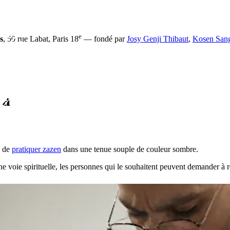
e
s
, 50 rue Labat, Paris 18
— fondé par
Josy Genji Thibaut
,
Kosen San
sa
e de
pratiquer zazen
dans une tenue souple de couleur sombre.
e voie spirituelle, les personnes qui le souhaitent peuvent demander à 