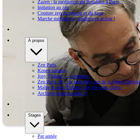
Zazen : la méditation du Bouddha à Paris
Initiation au zen
Couture zen du rakusu et du kesa
Marche méditative : méditez en action !
À propos
Zen Paris
Kosen sangha
Josy Thibaut — fondatrice
Zen Paris 18ᵉ : un petit dojo zen de la lignée Deshi
Maître Kosen Thibaut, une vie pour zazen
Archives kusens audio
↗
Stages
Par année