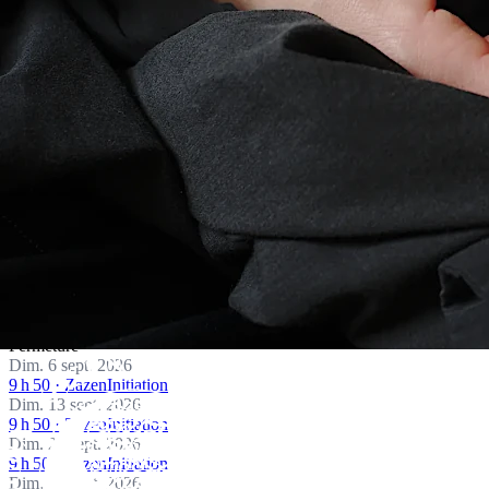
Fermeture estivale · du 13 juillet au 5 septembre 2026
Prochaines séances
e
Dimanche matin · 50 rue Labat, Paris 18
← Précédent
août – septembre 2026
Aujourd'hui
Suivant →
Dim. 9 août 2026
Fermeture
Dim. 16 août 2026
Fermeture
Dim. 23 août 2026
Fermeture
Dim. 30 août 2026
Fermeture
Dim. 6 sept. 2026
9 h 50 · Zazen
Initiation
Dim. 13 sept. 2026
9 h 50 · Zazen
Initiation
Dim. 20 sept. 2026
9 h 50 · Zazen
Initiation
Dim. 27 sept. 2026