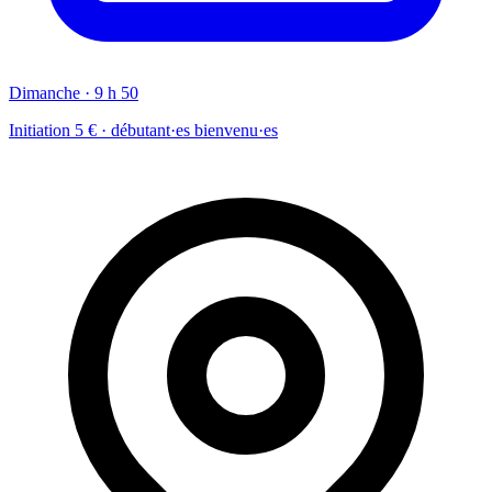
Dimanche · 9 h 50
Initiation 5 € · débutant·es bienvenu·es