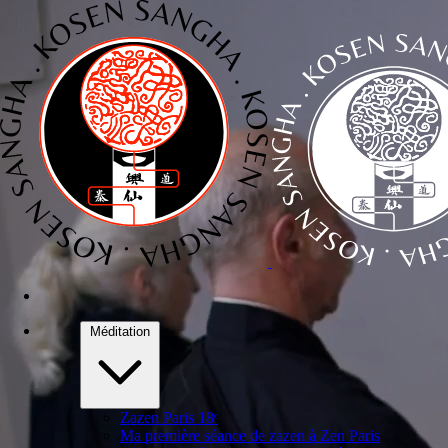
---
Fermeture estivale jusqu’au 5 septembre inclus.
✕
Il y a à Paris plusieurs dojos zen lignée Deshimaru. Ici, c'est
Zen
e
Paris
, 50 rue Labat, Paris 18
— fondé par
Josy Genji Thibaut
,
Kosen Sangha
. Bienvenue !
Méditation
Zazen Paris 18ᵉ
Ma première séance de zazen à Zen Paris