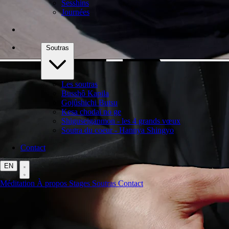
Sesshins
Journées
Soutras
Les soutras
Busshô Kapila
Gojûshichi Butsu
Kesa chodaï no ge
Shiguseiganmon - les 4 grands vœux
Soutra du coeur - Hannya Shingyo
Contact
EN
Méditation
À propos
Stages
Soutras
Contact
Fermeture du dojo