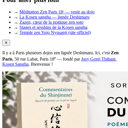
→
Méditation Zen Paris 18ᵉ — venir au dojo
→
La Kosen sangha — lignée Deshimaru
→
Zazen, cœur de la pratique zen soto
→
Stages et sesshins de la Kosen sangha
→
Temple zen Yujo Nyusanji (site officiel)
✕
Il y a à Paris plusieurs dojos zen lignée Deshimaru. Ici, c'est
Zen
e
Paris
, 50 rue Labat, Paris 18
— fondé par
Josy Genji Thibaut
,
Kosen Sangha
. Bienvenue !