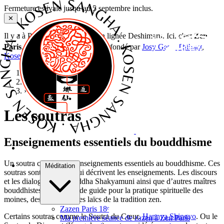
Fermeture estivale jusqu’au 5 septembre inclus.
✕
Il y a à Paris plusieurs dojos zen lignée Deshimaru. Ici, c'est
Zen
e
Paris
, 50 rue Labat, Paris 18
— fondé par
Josy Genji Thibaut
,
Kosen Sangha
. Bienvenue !
Accueil
›
Soutras
›
Les soutras
Les soutras
Enseignements essentiels du bouddhisme
Un soutra contient des enseignements essentiels au bouddhisme. Ces
Méditation
soutras sont des écrits qui décrivent les enseignements. Les discours
et les dialogues du Bouddha Shakyamuni ainsi que d’autres maîtres
bouddhistes. Ils servent de guide pour la pratique spirituelle des
moines, des nonnes et des laïcs de la tradition zen.
Zazen Paris 18ᵉ
Certains soutras comme le Soutra du Cœur.
Hannya Shingyo
. Ou le
Ma première séance de zazen à Zen Paris