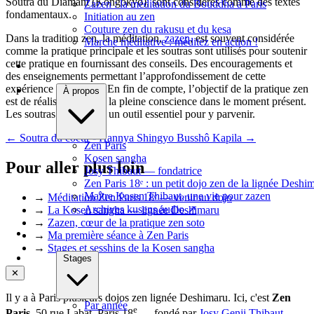
Soutra du Diamant (Kongokyo), sont considérés comme des textes
Zazen : la méditation du Bouddha à Paris
fondamentaux.
Initiation au zen
Couture zen du rakusu et du kesa
Dans la tradition zen, la méditation,
zazen
, est souvent considérée
Marche méditative : méditez en action !
comme la pratique principale et les soutras sont utilisés pour soutenir
cette pratique en fournissant des conseils. Des encouragements et
des enseignements permettant l’approfondissement de cette
expérience méditative. En fin de compte, l’objectif de la pratique zen
À propos
est de réaliser l’éveil et la pleine conscience dans le moment présent.
Les soutras constituant un outil essentiel pour y parvenir.
← Soutra du coeur - Hannya Shingyo
Busshô Kapila →
Zen Paris
Kosen sangha
Pour aller plus loin
Josy Thibaut — fondatrice
Zen Paris 18ᵉ : un petit dojo zen de la lignée Deshi
Maître Kosen Thibaut, une vie pour zazen
→
Méditation Zen Paris 18ᵉ — venir au dojo
Archives kusens audio
↗
→
La Kosen sangha — lignée Deshimaru
→
Zazen, cœur de la pratique zen soto
→
Ma première séance à Zen Paris
→
Stages et sesshins de la Kosen sangha
Stages
✕
Il y a à Paris plusieurs dojos zen lignée Deshimaru. Ici, c'est
Zen
Par année
e
Paris
, 50 rue Labat, Paris 18
— fondé par
Josy Genji Thibaut
,