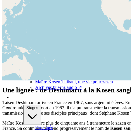
Zazen : la méditation du Bouddha à Paris
Initiation au zen
Couture zen du rakusu et du kesa
Marche méditative : méditez en action !
À propos
Zen Paris
Kosen sangha
Josy Thibaut — fondatrice
Zen Paris 18ᵉ : un petit dojo zen de la lignée Deshi
Maître Kosen Thibaut, une vie pour zazen
Archives kusens audio
↗
Une lignée : de Deshimaru à la Kosen sang
Taisen Deshimaru arrive en France en 1967, sans argent ni élèves. En q
Gendronnière. À sa mort en 1982, il n'a pu transmettre la transmissio
Stages
transmission à trois de ses disciples principaux, dont Stéphane Kosen
Maître Kosen consacre plus de cinquante ans à transmettre le zazen e
Par année
France. Sa communauté prend progressivement le nom de
Kosen san