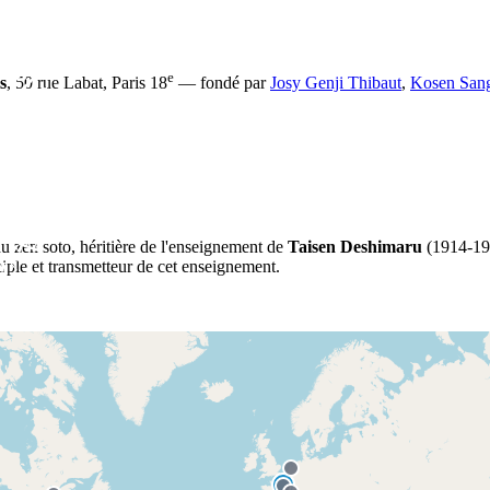
e
s
, 50 rue Labat, Paris 18
— fondé par
Josy Genji Thibaut
,
Kosen San
u zen soto, héritière de l'enseignement de
Taisen Deshimaru
(1914-198
iple et transmetteur de cet enseignement.