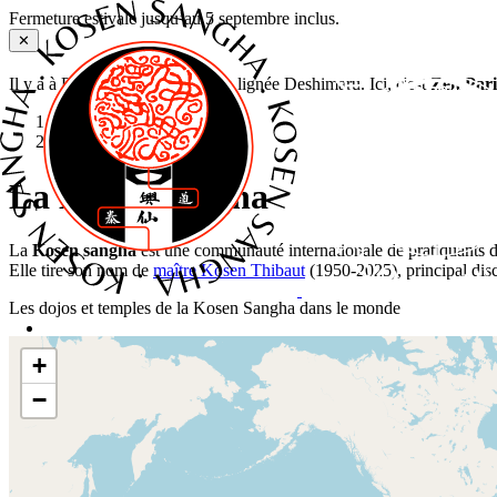
Fermeture estivale jusqu’au 5 septembre inclus.
✕
Il y a à Paris plusieurs dojos zen lignée Deshimaru. Ici, c'est
Zen Pari
Accueil
›
Kosen sangha
La Kosen sangha
La
Kosen sangha
est une communauté internationale de pratiquants d
Elle tire son nom de
maître Kosen Thibaut
(1950-2025), principal disc
Les dojos et temples de la Kosen Sangha dans le monde
+
Méditation
−
Zazen Paris 18ᵉ
Ma première séance de zazen à Zen Paris