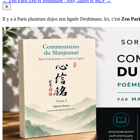
← Zen Paris
Zen et féminisme : Josy, zazen et MLF →
✕
Il y a à Paris plusieurs dojos zen lignée Deshimaru. Ici, c'est
Zen Pari