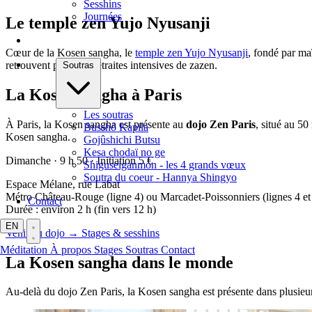
Sesshins
Journées
Le temple zen Yujo Nyusanji
Cœur de la Kosen sangha, le
temple zen Yujo Nyusanji
, fondé par ma
retrouvent pour des retraites intensives de zazen.
Soutras
La Kosen sangha à Paris
Les soutras
À Paris, la Kosen sangha est présente au
dojo Zen Paris
, situé au 5
Busshô Kapila
Kosen sangha.
Gojûshichi Butsu
Kesa chodaï no ge
Dimanche · 9 h 50 · Initiation 5 €
Shiguseiganmon - les 4 grands vœux
Soutra du coeur - Hannya Shingyo
Espace Mélane, rue Labat
Métro Château-Rouge (ligne 4) ou Marcadet-Poissonniers (lignes 4 et
Contact
Durée : environ 2 h (fin vers 12 h)
EN
Venir au dojo →
Stages & sesshins
Méditation
À propos
Stages
Soutras
Contact
La Kosen sangha dans le monde
Au-delà du dojo Zen Paris, la Kosen sangha est présente dans plusieurs 