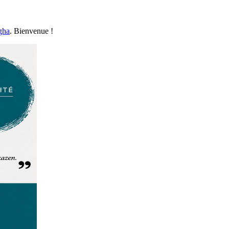
gha
. Bienvenue !