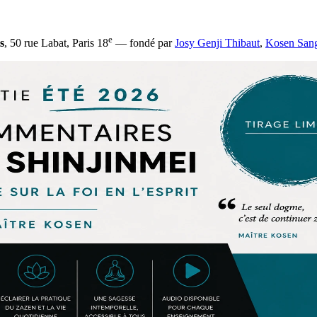
e
s
, 50 rue Labat, Paris 18
— fondé par
Josy Genji Thibaut
,
Kosen San