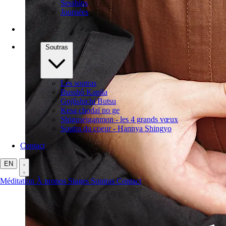
Sesshins
Journées
Soutras
Les soutras
Busshô Kapila
Gojûshichi Butsu
Kesa chodaï no ge
Shiguseiganmon - les 4 grands vœux
Soutra du coeur - Hannya Shingyo
Contact
EN
Méditation
À propos
Stages
Soutras
Contact