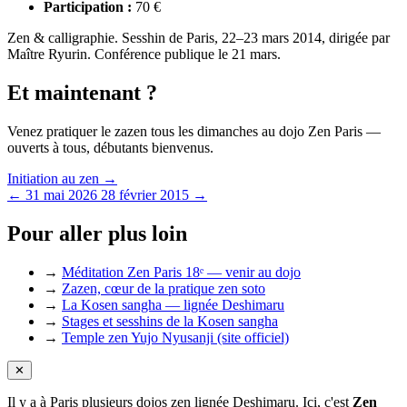
Participation :
70 €
Zen & calligraphie. Sesshin de Paris, 22–23 mars 2014, dirigée par
Maître Ryurin. Conférence publique le 21 mars.
Et maintenant ?
Venez pratiquer le zazen tous les dimanches au dojo Zen Paris —
ouverts à tous, débutants bienvenus.
Initiation au zen →
← 31 mai 2026
28 février 2015 →
Pour aller plus loin
→
Méditation Zen Paris 18ᵉ — venir au dojo
→
Zazen, cœur de la pratique zen soto
→
La Kosen sangha — lignée Deshimaru
→
Stages et sesshins de la Kosen sangha
→
Temple zen Yujo Nyusanji (site officiel)
✕
Il y a à Paris plusieurs dojos zen lignée Deshimaru. Ici, c'est
Zen