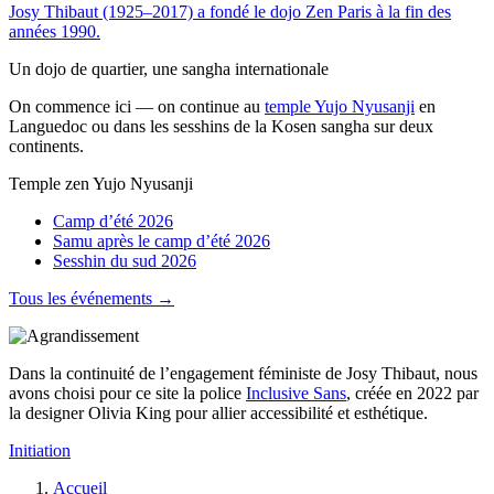
Josy Thibaut (1925–2017) a fondé le dojo Zen Paris à la fin des
années 1990.
Un dojo de quartier, une sangha internationale
On commence ici — on continue au
temple Yujo Nyusanji
en
Languedoc ou dans les sesshins de la Kosen sangha sur deux
continents.
Temple zen Yujo Nyusanji
Camp d’été 2026
Samu après le camp d’été 2026
Sesshin du sud 2026
Tous les événements →
Dans la continuité de l’engagement féministe de Josy Thibaut, nous
avons choisi pour ce site la police
Inclusive Sans
, créée en 2022 par
la designer Olivia King pour allier accessibilité et esthétique.
Initiation
Accueil