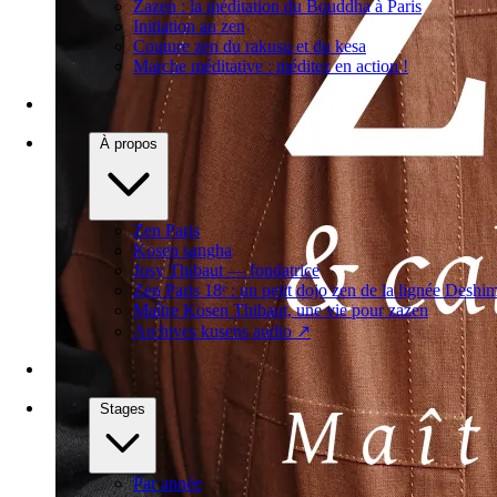
Zazen : la méditation du Bouddha à Paris
Initiation au zen
Couture zen du rakusu et du kesa
Marche méditative : méditez en action !
À propos
Zen Paris
Kosen sangha
Josy Thibaut — fondatrice
Zen Paris 18ᵉ : un petit dojo zen de la lignée Deshi
Maître Kosen Thibaut, une vie pour zazen
Archives kusens audio
↗
Stages
Par année