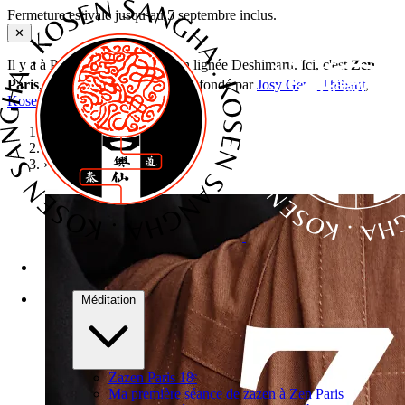
Fermeture estivale jusqu’au 5 septembre inclus.
✕
Il y a à Paris plusieurs dojos zen lignée Deshimaru. Ici, c'est
Zen
e
Paris
, 50 rue Labat, Paris 18
— fondé par
Josy Genji Thibaut
,
Kosen Sangha
. Bienvenue !
Accueil
›
Stages
›
Sesshin de Paris
Méditation
Zazen Paris 18ᵉ
Ma première séance de zazen à Zen Paris