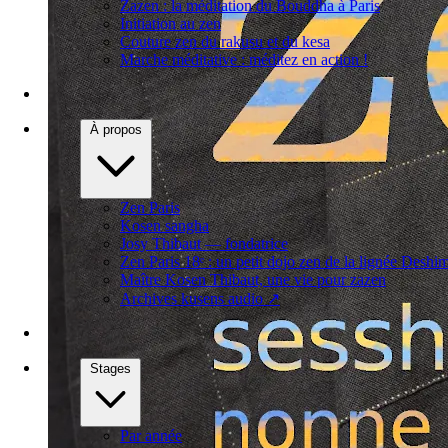
Zazen : la méditation du Bouddha à Paris
Initiation au zen
Couture zen du rakusu et du kesa
Marche méditative : méditez en action !
À propos
Zen Paris
Kosen sangha
Josy Thibaut — fondatrice
Zen Paris 18ᵉ : un petit dojo zen de la lignée Deshi
Maître Kosen Thibaut, une vie pour zazen
Archives kusens audio
↗
Stages
Par année