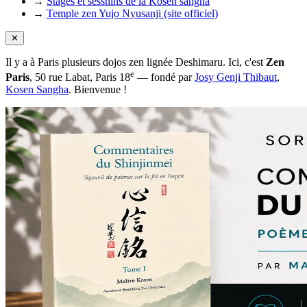
→
Stages et sesshins de la Kosen sangha
→
Temple zen Yujo Nyusanji (site officiel)
✕
Il y a à Paris plusieurs dojos zen lignée Deshimaru. Ici, c'est
Zen
e
Paris
, 50 rue Labat, Paris 18
— fondé par
Josy Genji Thibaut
,
Kosen Sangha
. Bienvenue !