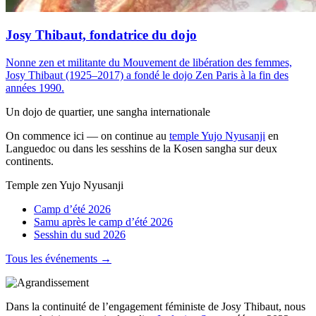
Josy Thibaut, fondatrice du dojo
Nonne zen et militante du Mouvement de libération des femmes,
Josy Thibaut (1925–2017) a fondé le dojo Zen Paris à la fin des
années 1990.
Un dojo de quartier, une sangha internationale
On commence ici — on continue au
temple Yujo Nyusanji
en
Languedoc ou dans les sesshins de la Kosen sangha sur deux
continents.
Temple zen Yujo Nyusanji
Camp d’été 2026
Samu après le camp d’été 2026
Sesshin du sud 2026
Tous les événements →
Dans la continuité de l’engagement féministe de Josy Thibaut, nous