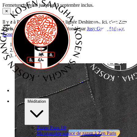
Fermeture estivale jusqu’au 5 septembre inclus.
✕
Il y a à Paris plusieurs dojos zen lignée Deshimaru. Ici, c'est
Zen
e
Paris
, 50 rue Labat, Paris 18
— fondé par
Josy Genji Thibaut
,
Kosen Sangha
. Bienvenue !
Accueil
›
Stages
›
Sesshin de Paris
Méditation
Zazen Paris 18ᵉ
Ma première séance de zazen à Zen Paris