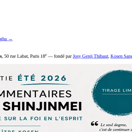
ngha →
e
s
, 50 rue Labat, Paris 18
— fondé par
Josy Genji Thibaut
,
Kosen San