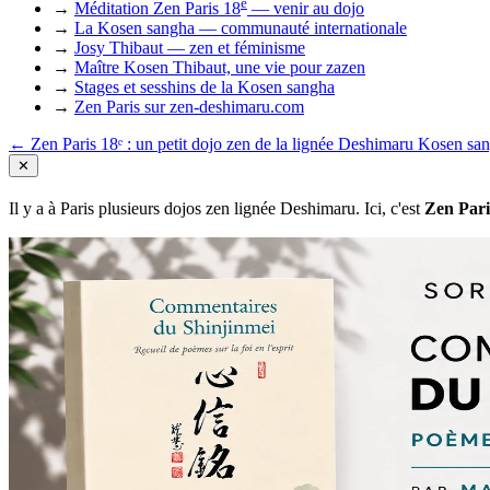
e
→
Méditation Zen Paris 18
— venir au dojo
→
La Kosen sangha — communauté internationale
→
Josy Thibaut — zen et féminisme
→
Maître Kosen Thibaut, une vie pour zazen
→
Stages et sesshins de la Kosen sangha
→
Zen Paris sur zen-deshimaru.com
← Zen Paris 18ᵉ : un petit dojo zen de la lignée Deshimaru
Kosen sa
✕
Il y a à Paris plusieurs dojos zen lignée Deshimaru. Ici, c'est
Zen Pari