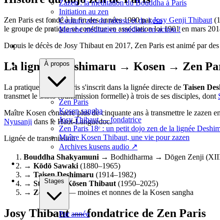
Zazen : la méditation du Bouddha à Paris
Initiation au zen
Zen Paris est fondé à la fin des années 1990 par
Josy Genji Thibaut
(1
Couture zen du rakusu et du kesa
le groupe de pratique se constitue en association loi 1901 en mars 20
Marche méditative : méditez en action !
Depuis le décès de Josy Thibaut en 2017, Zen Paris est animé par des m
À propos
La lignée : Deshimaru → Kosen → Zen Pa
La pratique de Zen Paris s'inscrit dans la lignée directe de
Taisen De
transmet le
shiho
(transmission formelle) à trois de ses disciples, dont
Zen Paris
Kosen sangha
Maître Kosen consacre plus de cinquante ans à transmettre le zazen e
Josy Thibaut — fondatrice
Nyusanji
dans le Haut-Languedoc.
Zen Paris 18ᵉ : un petit dojo zen de la lignée Deshi
Maître Kosen Thibaut, une vie pour zazen
Lignée de transmission
Archives kusens audio
↗
Bouddha Shakyamuni
→ Bodhidharma → Dōgen Zenji (XII
→
Kōdō Sawaki
(1880–1965)
→
Taisen Deshimaru
(1914–1982)
Stages
→
Stéphane Kōsen Thibaut
(1950–2025)
→
Zen Paris
— moines et nonnes de la Kosen sangha
Josy Thibaut — fondatrice de Zen Paris
Par année