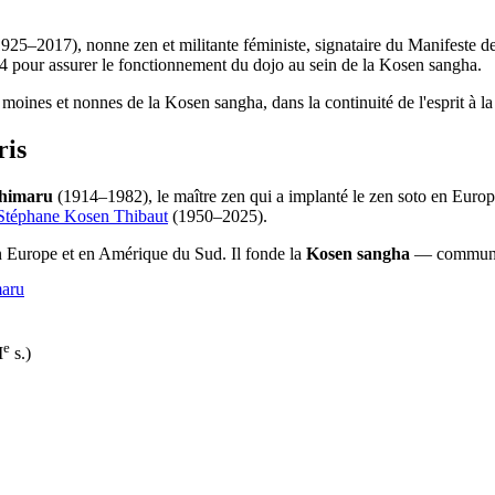
925–2017), nonne zen et militante féministe, signataire du Manifeste d
14 pour assurer le fonctionnement du dojo au sein de la Kosen sangha.
oines et nonnes de la Kosen sangha, dans la continuité de l'esprit à la 
ris
shimaru
(1914–1982), le maître zen qui a implanté le zen soto en Europe
Stéphane Kosen Thibaut
(1950–2025).
n Europe et en Amérique du Sud. Il fonde la
Kosen sangha
— communaut
maru
e
I
s.)