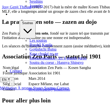
Sesshins
Journées
Josy Genji Thibaut
(1925–2017) était la mère de maître Kosen Thibau
MLF, elle a longtemps animé un groupe de zazen chez elle avant de fo
La pratique zen soto — zazen au dojo
Soutras
Zen Paris pratique le
zen soto
, fondé sur le zazen tel que transmis pa
l'initiation avec un moine ou une nonne est indispensable.
Les soutras
Busshô Kapila
Les séances du dimanche comprennent zazen (assise méditative), kinhin
Gojûshichi Butsu
Kesa chodaï no ge
Association Zen Paris — statut loi 1901
Shiguseiganmon - les 4 grands vœux
Soutra du coeur - Hannya Shingyo
Nom légal
Association Zen Paris — Kosen Sangha
Contact
Forme juridique
Association loi 1901
Fondation
Mars 2014
EN
Siège social
Espace Mélane, rue Labat
Méditation
À propos
Stages
Soutras
Contact
Contact
dojo.zen.paris@gmail.com
Pour aller plus loin