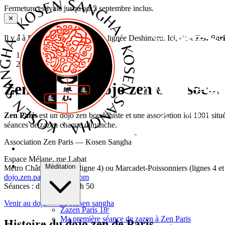
Fermeture estivale jusqu’au 5 septembre inclus.
✕
Il y a à Paris plusieurs dojos zen lignée Deshimaru. Ici, c'est
Zen Pari
Accueil
›
Zen Paris
Zen Paris — dojo zen et associa
Zen Paris
est un dojo zen bouddhiste et une association loi 1901 situ
séances de zazen chaque dimanche.
Association Zen Paris — Kosen Sangha
Espace Mélane, rue Labat
Méditation
Métro Château-Rouge (ligne 4) ou Marcadet-Poissonniers (lignes 4 et
dojo.zen.paris@gmail.com
Séances : dimanche à 9 h 50
Venir au dojo →
La Kosen sangha
Zazen Paris 18ᵉ
Ma première séance de zazen à Zen Paris
Histoire du dojo zen de Paris