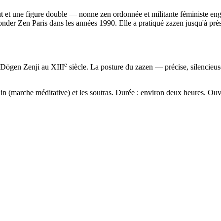
t et une figure double — nonne zen ordonnée et militante féministe en
nder Zen Paris dans les années 1990. Elle a pratiqué zazen jusqu'à près
e
r Dōgen Zenji au XIII
siècle. La posture du zazen — précise, silencieuse
 (marche méditative) et les soutras. Durée : environ deux heures. Ouve