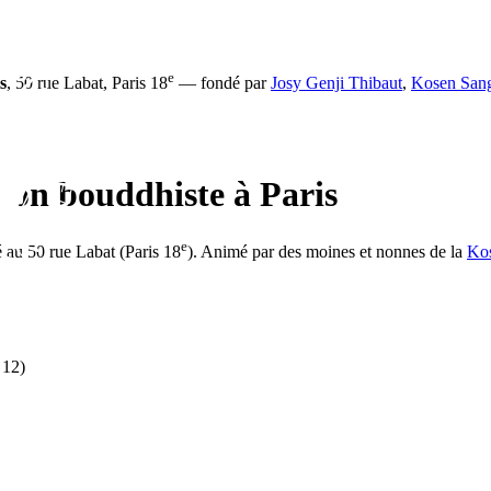
e
s
, 50 rue Labat, Paris 18
— fondé par
Josy Genji Thibaut
,
Kosen San
tion bouddhiste à Paris
e
é au 50 rue Labat (Paris 18
). Animé par des moines et nonnes de la
Ko
 12)