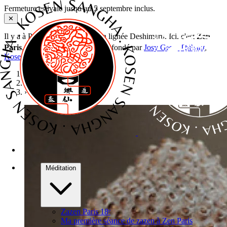
Fermeture estivale jusqu’au 5 septembre inclus.
✕
Il y a à Paris plusieurs dojos zen lignée Deshimaru. Ici, c'est
Zen
e
Paris
, 50 rue Labat, Paris 18
— fondé par
Josy Genji Thibaut
,
Kosen Sangha
. Bienvenue !
Accueil
›
Stages
›
Journée de zazen
Méditation
Zazen Paris 18ᵉ
Ma première séance de zazen à Zen Paris