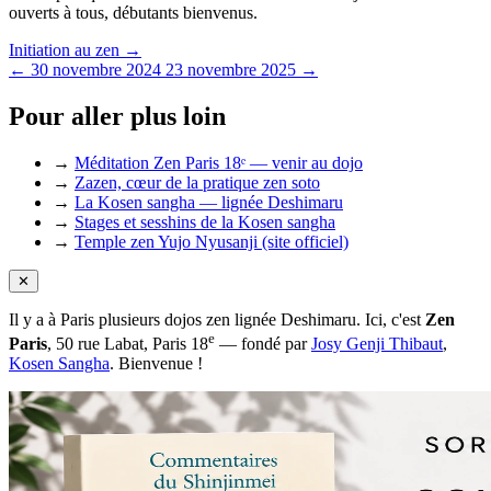
ouverts à tous, débutants bienvenus.
Initiation au zen →
← 30 novembre 2024
23 novembre 2025 →
Pour aller plus loin
→
Méditation Zen Paris 18ᵉ — venir au dojo
→
Zazen, cœur de la pratique zen soto
→
La Kosen sangha — lignée Deshimaru
→
Stages et sesshins de la Kosen sangha
→
Temple zen Yujo Nyusanji (site officiel)
✕
Il y a à Paris plusieurs dojos zen lignée Deshimaru. Ici, c'est
Zen
e
Paris
, 50 rue Labat, Paris 18
— fondé par
Josy Genji Thibaut
,
Kosen Sangha
. Bienvenue !