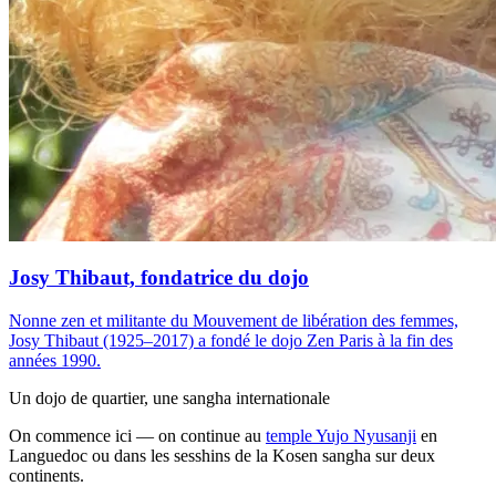
Josy Thibaut, fondatrice du dojo
Nonne zen et militante du Mouvement de libération des femmes,
Josy Thibaut (1925–2017) a fondé le dojo Zen Paris à la fin des
années 1990.
Un dojo de quartier, une sangha internationale
On commence ici — on continue au
temple Yujo Nyusanji
en
Languedoc ou dans les sesshins de la Kosen sangha sur deux
continents.