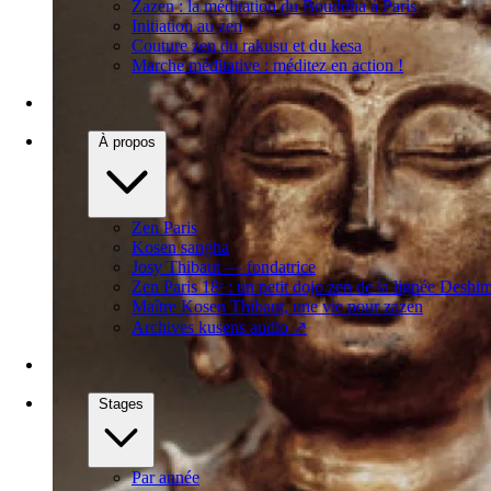
Zazen : la méditation du Bouddha à Paris
Initiation au zen
Couture zen du rakusu et du kesa
Marche méditative : méditez en action !
À propos
Zen Paris
Kosen sangha
Josy Thibaut — fondatrice
Zen Paris 18ᵉ : un petit dojo zen de la lignée Deshi
Maître Kosen Thibaut, une vie pour zazen
Archives kusens audio
↗
Stages
Par année