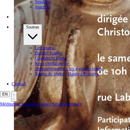
Sesshins
Journées
Soutras
Les soutras
Busshô Kapila
Gojûshichi Butsu
Kesa chodaï no ge
Shiguseiganmon - les 4 grands vœux
Soutra du coeur - Hannya Shingyo
Contact
EN
Méditation
À propos
Stages
Soutras
Contact